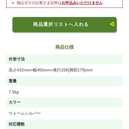
福山ガスのお客さま以外は
お申込みいただけません
商品選択リストへ入れる
商品仕様
外形寸法
高さ432mm×幅455mm×奥行158(脚部179)mm
重量
7.5kg
カラー
ウォームシルバー
対応畳数